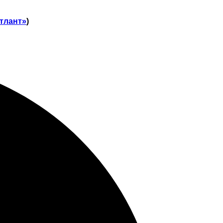
тлант»
)