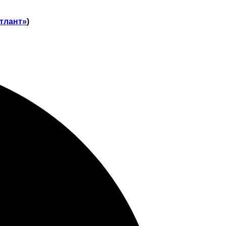
тлант»
)