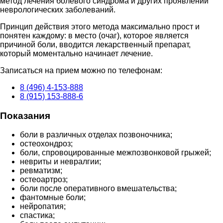
метод лечения болевого синдрома и других проявлений
неврологических заболеваний.
Принцип действия этого метода максимально прост и
понятен каждому: в место (очаг), которое является
причиной боли, вводится лекарственный препарат,
который моментально начинает лечение.
Записаться на прием можно по телефонам:
8 (496) 4-153-888
8 (915) 153-888-6
Показания
боли в различных отделах позвоночника;
остеохондроз;
боли, спровоцированные межпозвонковой грыжей;
невриты и невралгии;
ревматизм;
остеоартроз;
боли после оперативного вмешательства;
фантомные боли;
нейропатия;
спастика;